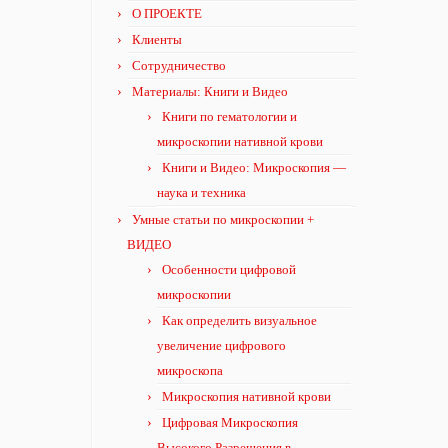
О ПРОЕКТЕ
Клиенты
Сотрудничество
Материалы: Книги и Видео
Книги по гематологии и
микроскопии нативной крови
Книги и Видео: Микроскопия —
наука и техника
Умные статьи по микроскопии +
ВИДЕО
Особенности цифровой
микроскопии
Как определить визуальное
увеличение цифрового
микроскопа
Микроскопия нативной крови
Цифровая Микроскопия
Высокого Разрешения в