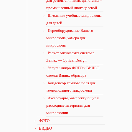
для ремонта и пайки, для станка –
промышленный многоцелевой
Школьные учебные микроскопы
для детей
Переоборудование Вашего
микроскопа, камера для
микроскопа
Расчет оптических систем в
Zemax — Optical Design
Услуга: микро ФОТО и ВИДЕО
съемка Ваших образцов
Конденсор темного поля для
темнопольного микроскопа
Аксессуары, комплектующие и
расходные материалы для
микроскопии
ФОТО
ВИДЕО