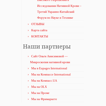
Исследовании Нативной Крови –
Третий Украино-Китайский
Форум по Науке и Технике
ОТЗЫВЫ
Карта сайта
КОНТАКТЫ
Наши партнеры
Сайт Ольги Анисимовой —
Микроскопия нативной крови
Мы в Eupages International
Мы на Компассе International
Мы на Компасс.UA
Мы на OLX
Мы на Проме
Мы на Фримаркете