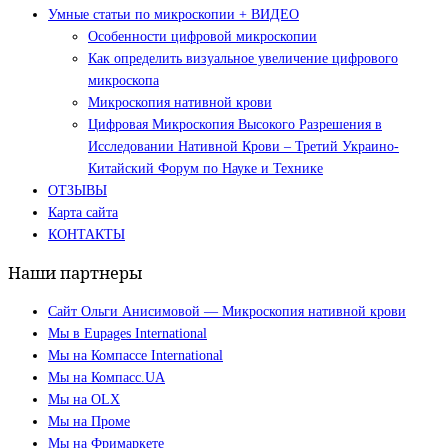
Умные статьи по микроскопии + ВИДЕО
Особенности цифровой микроскопии
Как определить визуальное увеличение цифрового
микроскопа
Микроскопия нативной крови
Цифровая Микроскопия Высокого Разрешения в
Исследовании Нативной Крови – Третий Украино-
Китайский Форум по Науке и Технике
ОТЗЫВЫ
Карта сайта
КОНТАКТЫ
Наши партнеры
Сайт Ольги Анисимовой — Микроскопия нативной крови
Мы в Eupages International
Мы на Компассе International
Мы на Компасс.UA
Мы на OLX
Мы на Проме
Мы на Фримаркете