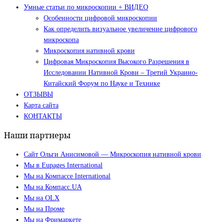
Умные статьи по микроскопии + ВИДЕО
Особенности цифровой микроскопии
Как определить визуальное увеличение цифрового
микроскопа
Микроскопия нативной крови
Цифровая Микроскопия Высокого Разрешения в
Исследовании Нативной Крови – Третий Украино-
Китайский Форум по Науке и Технике
ОТЗЫВЫ
Карта сайта
КОНТАКТЫ
Наши партнеры
Сайт Ольги Анисимовой — Микроскопия нативной крови
Мы в Eupages International
Мы на Компассе International
Мы на Компасс.UA
Мы на OLX
Мы на Проме
Мы на Фримаркете